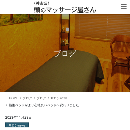
コ
ナ
ン
ビ
テ
ゲ
ン
ー
ツ
シ
に
ョ
移
ン
動
に
移
ブログ
動
HOME
ブログ
ブログ
サロンnews
施術ベッドがより心地良いベッドへ変わりました
2023年11月23日
サロンnews