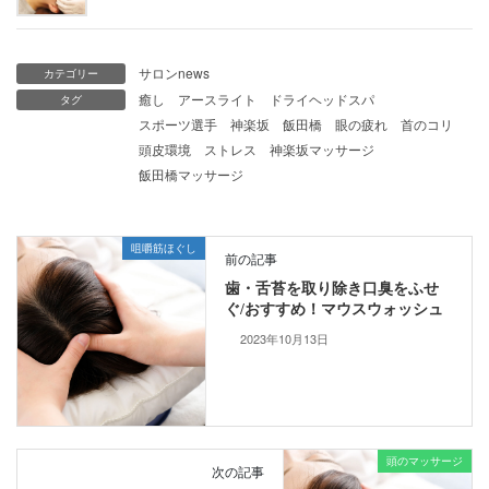
サロンnews
カテゴリー
癒し
アースライト
ドライヘッドスパ
タグ
スポーツ選手
神楽坂
飯田橋
眼の疲れ
首のコリ
頭皮環境
ストレス
神楽坂マッサージ
飯田橋マッサージ
咀嚼筋ほぐし
前の記事
歯・舌苔を取り除き口臭をふせ
ぐ/おすすめ！マウスウォッシュ
2023年10月13日
頭のマッサージ
次の記事