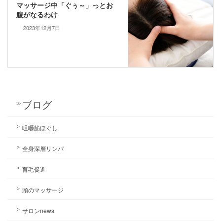
マッサージ中「ぐぅ～」っとお
腹がなるわけ
2023年12月7日
ブログ
咀嚼筋ほぐし
全身深層リンパ
育毛促進
頭のマッサージ
サロンnews