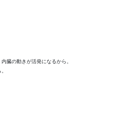
、内臓の動きが活発になるから。
ら。