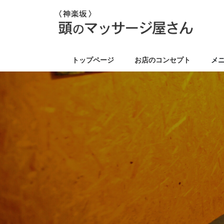
コ
ナ
ン
ビ
テ
ゲ
ン
ー
ツ
シ
トップページ
お店のコンセプト
メ
に
ョ
移
ン
動
に
移
動