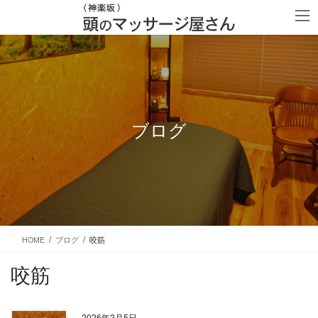
コ
ナ
ン
ビ
テ
ゲ
ン
ー
ツ
シ
に
ョ
移
ン
動
に
移
ブログ
動
HOME
ブログ
咬筋
咬筋
2026年2月5日