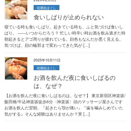
咀嚼筋ほぐし
食いしばりが止められない
寝ている時も食いしばり。起きている時も、ふと気づけば食いし
ばり。 ――いつからだろう？ 忙しい時辛い時お酒を飲み過ぎた時
朝起きるとアゴ周りが疲れている。顔色もなんだか悪く見える。
気づけば、顔の輪郭まで変わってきた気が […]
2025年10月11日
咀嚼筋ほぐし
お酒を飲んだ夜に食いしばるの
は、なぜ？
【お酒を飲んだ夜に食いしばるのは、なぜ？】 東京新宿区神楽坂/
飯田橋/牛込神楽坂徒歩6分〈神楽坂〉頭のマッサージ屋さんです
お酒を飲んだ翌朝、『起きたら顎が痛い』『歯を噛みしめていた
気がする』そんな経験はありませんか？実 […]