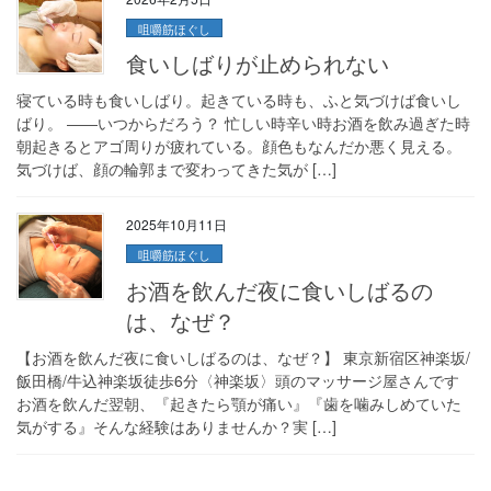
咀嚼筋ほぐし
食いしばりが止められない
寝ている時も食いしばり。起きている時も、ふと気づけば食いし
ばり。 ――いつからだろう？ 忙しい時辛い時お酒を飲み過ぎた時
朝起きるとアゴ周りが疲れている。顔色もなんだか悪く見える。
気づけば、顔の輪郭まで変わってきた気が […]
2025年10月11日
咀嚼筋ほぐし
お酒を飲んだ夜に食いしばるの
は、なぜ？
【お酒を飲んだ夜に食いしばるのは、なぜ？】 東京新宿区神楽坂/
飯田橋/牛込神楽坂徒歩6分〈神楽坂〉頭のマッサージ屋さんです
お酒を飲んだ翌朝、『起きたら顎が痛い』『歯を噛みしめていた
気がする』そんな経験はありませんか？実 […]