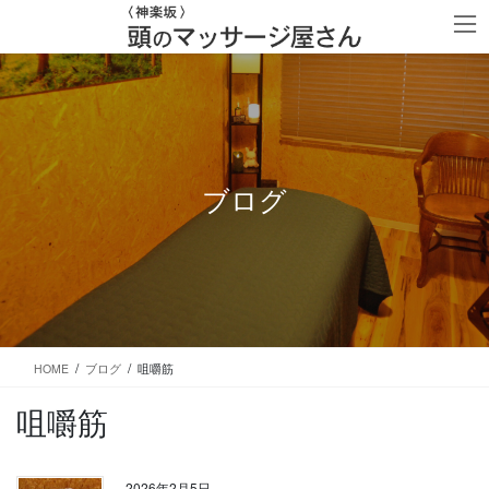
コ
ナ
ン
ビ
テ
ゲ
ン
ー
ツ
シ
に
ョ
移
ン
動
に
移
ブログ
動
HOME
ブログ
咀嚼筋
咀嚼筋
2026年2月5日