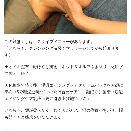
この顔ほぐしは、２タイプメニューがあります。
〔どちらも、クレンジング＆軽くマッサージしてから始まりま
す〕
★オイル塗布→顔ほぐし施術→ホットタオルでふき取り→化粧水
で整え→終了
★化粧水で整え後、浸透エイジングケアクリームパックをお顔に
塗布→5分程浸透時間(その間は首元ケア）→顔ほぐし施術→浸透
エイジングケア乳液→更に引き上げ施術→終了
どちらも、顔が柔らかく、むくみがとれ、頬の位置があがり、眼
も開く！と感想をいただきます。