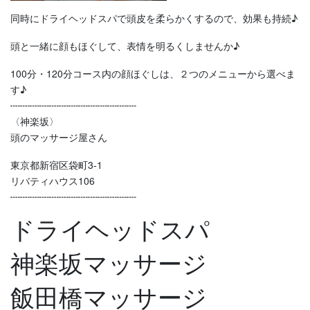
同時にドライヘッドスパで頭皮を柔らかくするので、効果も持続♪
頭と一緒に顔もほぐして、表情を明るくしませんか♪
100分・120分コース内の顔ほぐしは、２つのメニューから選べま
す♪
┉┉┉┉┉┉┉┉┉┉┉┉┉
〈神楽坂〉
頭のマッサージ屋さん
東京都新宿区袋町3-1
リバティハウス106
┉┉┉┉┉┉┉┉┉┉┉┉┉
ドライヘッドスパ
神楽坂マッサージ
飯田橋マッサージ