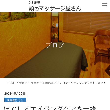
コ
ナ
ン
ビ
テ
ゲ
ン
ー
ツ
シ
に
ョ
移
ン
動
に
移
ブログ
動
HOME
ブログ
ブログ
咀嚼筋ほぐし
ほぐしとエイジングケアを一緒に！
2023年5月25日
咀嚼筋ほぐし
ほぐしとエイジングケアを一緒