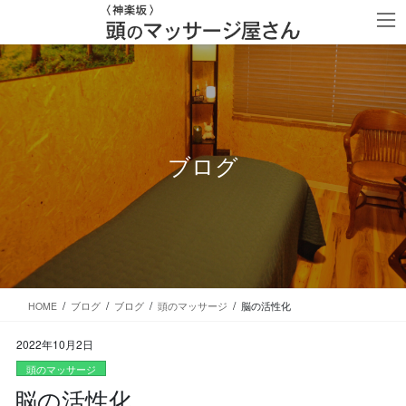
コ
ナ
ン
ビ
テ
ゲ
ン
ー
ツ
シ
に
ョ
移
ン
動
に
移
ブログ
動
HOME
ブログ
ブログ
頭のマッサージ
脳の活性化
2022年10月2日
頭のマッサージ
脳の活性化