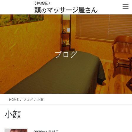
コ
ナ
ン
ビ
テ
ゲ
ン
ー
ツ
シ
に
ョ
移
ン
動
に
移
ブログ
動
HOME
ブログ
小顔
小顔
2026年4月15日