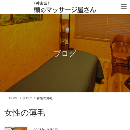
コ
ナ
ン
ビ
テ
ゲ
ン
ー
ツ
シ
に
ョ
移
ン
動
に
移
ブログ
動
HOME
ブログ
女性の薄毛
女性の薄毛
2025年12月9日