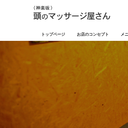
コ
ナ
ン
ビ
テ
ゲ
ン
ー
ツ
シ
トップページ
お店のコンセプト
メ
に
ョ
移
ン
動
に
移
動