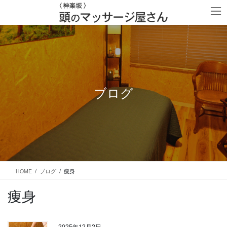
コ
ナ
ン
ビ
テ
ゲ
ン
ー
ツ
シ
に
ョ
移
ン
動
に
移
ブログ
動
HOME
ブログ
痩身
痩身
2025年12月2日