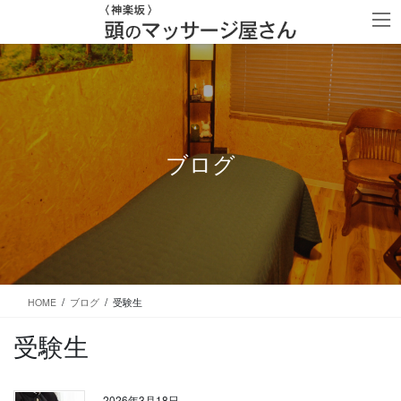
コ
ナ
ン
ビ
テ
ゲ
ン
ー
ツ
シ
に
ョ
移
ン
動
に
移
ブログ
動
HOME
ブログ
受験生
受験生
2026年3月18日