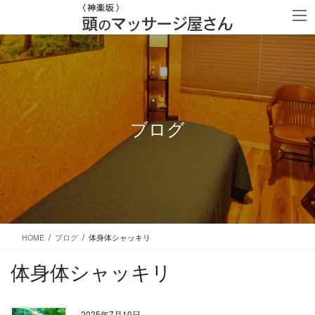
コ
ナ
ン
ビ
テ
ゲ
ン
ー
ツ
シ
に
ョ
移
ン
動
に
移
ブログ
動
HOME
ブログ
体身体シャッキリ
体身体シャッキリ
2025年7月10日