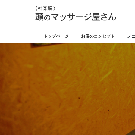
コ
ナ
ン
ビ
テ
ゲ
ン
ー
ツ
シ
トップページ
お店のコンセプト
メ
に
ョ
移
ン
動
に
移
動