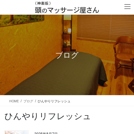
コ
ナ
ン
ビ
テ
ゲ
ン
ー
ツ
シ
に
ョ
移
ン
動
に
移
ブログ
動
HOME
ブログ
ひんやりリフレッシュ
ひんやりリフレッシュ
2025年8月7日